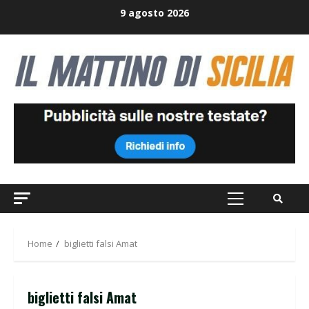
Skip
9 agosto 2026
to
content
Primary
Menu
Home
biglietti falsi Amat
biglietti falsi Amat