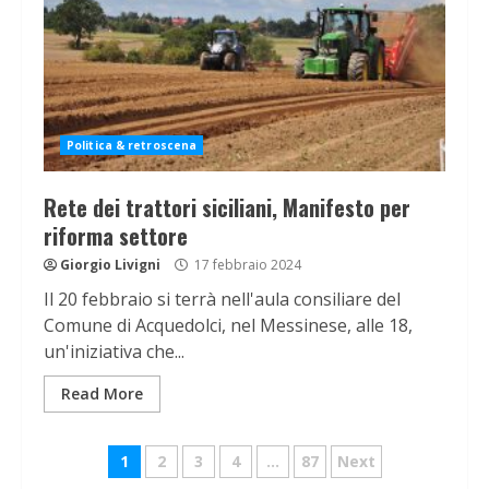
Politica & retroscena
Rete dei trattori siciliani, Manifesto per
riforma settore
Giorgio Livigni
17 febbraio 2024
Il 20 febbraio si terrà nell'aula consiliare del
Comune di Acquedolci, nel Messinese, alle 18,
un'iniziativa che...
Read More
Navigazione
1
2
3
4
…
87
Next