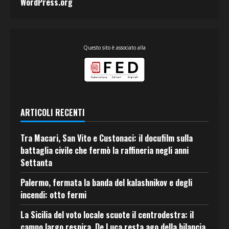
WordPress.org
Questo sito è associato alla
ARTICOLI RECENTI
Tra Macari, San Vito e Custonaci: il docufilm sulla
battaglia civile che fermò la raffineria negli anni
Settanta
Palermo, fermata la banda del kalashnikov e degli
incendi: otto fermi
La Sicilia del voto locale scuote il centrodestra: il
campo largo respira, De Luca resta ago della bilancia