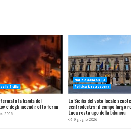
Notizie dalla Sicilia
dalla Sicilia
Politica & retroscena
 fermata la banda del
La Sicilia del voto locale scuote 
ov e degli incendi: otto fermi
centrodestra: il campo largo re
Luca resta ago della bilancia
no 2026
9 giugno 2026