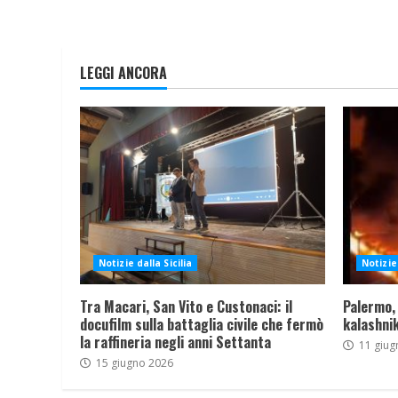
LEGGI ANCORA
Notizie dalla Sicilia
Notizie 
Tra Macari, San Vito e Custonaci: il
Palermo,
docufilm sulla battaglia civile che fermò
kalashnik
la raffineria negli anni Settanta
11 giug
15 giugno 2026