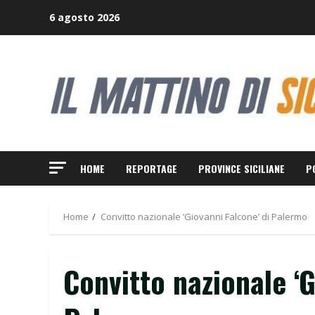
Skip
6 agosto 2026
to
content
HOME
REPORTAGE
PROVINCE SICILIANE
P
Home
Convitto nazionale ‘Giovanni Falcone’ di Palermo
Convitto nazionale ‘G