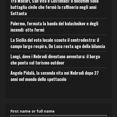
Tra Macari, San Vito e Custonaci: il docufilm sulla
battaglia civile che fermò la raffineria negli anni
Settanta
Palermo, fermata la banda del kalashnikov e degli
incendi: otto fermi
La Sicilia del voto locale scuote il centrodestra: il
campo largo respira, De Luca resta ago della bilancia
Longi, dove i Nebrodi diventano avventura: il borgo
che punta sul turismo outdoor
Angelo Pidalà, la seconda vita nei Nebrodi dopo 27
anni nel mondo dello spettacolo
First name or full name