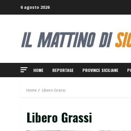
Skip
6 agosto 2026
to
content
HOME
REPORTAGE
PROVINCE SICILIANE
P
Home
Libero Grassi
Libero Grassi