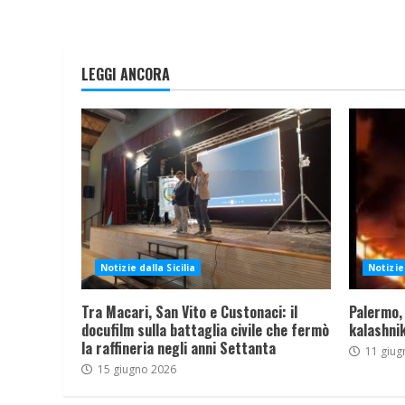
LEGGI ANCORA
Notizie dalla Sicilia
Notizie 
Tra Macari, San Vito e Custonaci: il
Palermo,
docufilm sulla battaglia civile che fermò
kalashnik
la raffineria negli anni Settanta
11 giug
15 giugno 2026