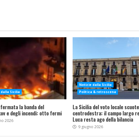
Notizie dalla Sicilia
dalla Sicilia
Politica & retroscena
 fermata la banda del
La Sicilia del voto locale scuote 
ov e degli incendi: otto fermi
centrodestra: il campo largo re
Luca resta ago della bilancia
no 2026
9 giugno 2026