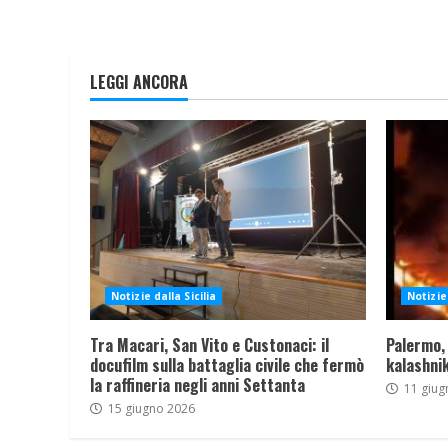
LEGGI ANCORA
Notizie dalla Sicilia
Notizie 
Tra Macari, San Vito e Custonaci: il
Palermo,
docufilm sulla battaglia civile che fermò
kalashnik
la raffineria negli anni Settanta
11 giug
15 giugno 2026