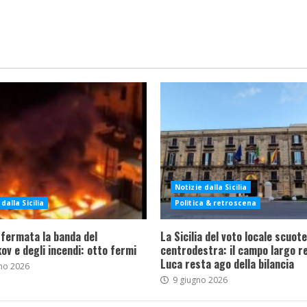
Notizie dalla Sicilia
dalla Sicilia
Politica & retroscena
 fermata la banda del
La Sicilia del voto locale scuote 
ov e degli incendi: otto fermi
centrodestra: il campo largo re
Luca resta ago della bilancia
no 2026
9 giugno 2026