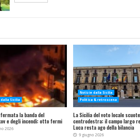
Notizie dalla Sicilia
dalla Sicilia
Politica & retroscena
 fermata la banda del
La Sicilia del voto locale scuote 
ov e degli incendi: otto fermi
centrodestra: il campo largo re
Luca resta ago della bilancia
no 2026
9 giugno 2026