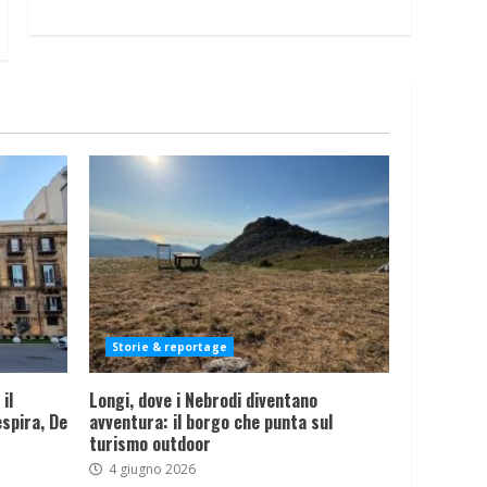
Storie & reportage
il
Longi, dove i Nebrodi diventano
spira, De
avventura: il borgo che punta sul
turismo outdoor
4 giugno 2026