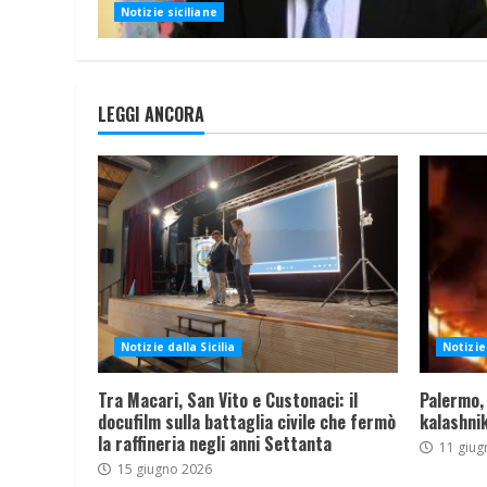
Notizie siciliane
LEGGI ANCORA
Notizie dalla Sicilia
Notizie 
Tra Macari, San Vito e Custonaci: il
Palermo,
docufilm sulla battaglia civile che fermò
kalashnik
la raffineria negli anni Settanta
11 giug
15 giugno 2026