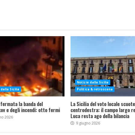
Notizie dalla Sicilia
dalla Sicilia
Politica & retroscena
 fermata la banda del
La Sicilia del voto locale scuote 
ov e degli incendi: otto fermi
centrodestra: il campo largo re
Luca resta ago della bilancia
no 2026
9 giugno 2026