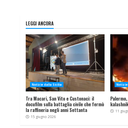
LEGGI ANCORA
Notizie dalla Sicilia
Notizie 
Tra Macari, San Vito e Custonaci: il
Palermo,
docufilm sulla battaglia civile che fermò
kalashnik
la raffineria negli anni Settanta
11 giug
15 giugno 2026