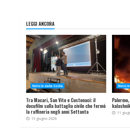
LEGGI ANCORA
Notizie dalla Sicilia
Notizie 
Tra Macari, San Vito e Custonaci: il
Palermo,
docufilm sulla battaglia civile che fermò
kalashnik
la raffineria negli anni Settanta
11 giug
15 giugno 2026