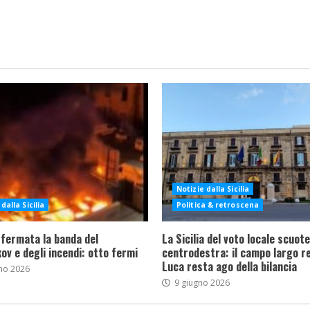
Notizie dalla Sicilia
dalla Sicilia
Politica & retroscena
 fermata la banda del
La Sicilia del voto locale scuote 
ov e degli incendi: otto fermi
centrodestra: il campo largo re
Luca resta ago della bilancia
no 2026
9 giugno 2026