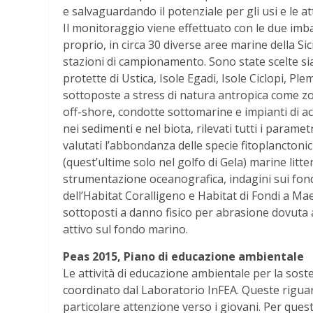
e salvaguardando il potenziale per gli usi e le at
Il monitoraggio viene effettuato con le due imbar
proprio, in circa 30 diverse aree marine della Sici
stazioni di campionamento. Sono state scelte s
protette di Ustica, Isole Egadi, Isole Ciclopi, Pl
sottoposte a stress di natura antropica come zon
off-shore, condotte sottomarine e impianti di ac
nei sedimenti e nel biota, rilevati tutti i paramet
valutati l’abbondanza delle specie fitoplancton
(quest’ultime solo nel golfo di Gela) marine litter
strumentazione oceanografica, indagini sui fonda
dell’Habitat Coralligeno e Habitat di Fondi a Maerl
sottoposti a danno fisico per abrasione dovuta 
attivo sul fondo marino.
Peas 2015, Piano di educazione ambientale
Le attività di educazione ambientale per la soste
coordinato dal Laboratorio InFEA. Queste riguar
particolare attenzione verso i giovani. Per ques