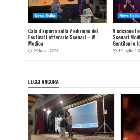
News Sicilia
News Sicilia
Cala il sipario sulla V edizione del
V edizione Fe
Festival Letterario Scenari – W
Scenari Modi
Modica
Gentiloni e I
29 luglio 2026
13 luglio 20
LEGGI ANCORA