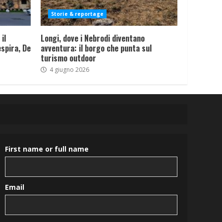
Storie & reportage
il
Longi, dove i Nebrodi diventano
spira, De
avventura: il borgo che punta sul
turismo outdoor
4 giugno 2026
First name or full name
Email