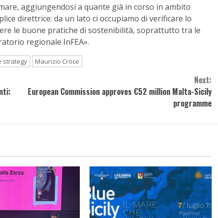
 mare, aggiungendosi a quante già in corso in ambito
e direttrice: da un lato ci occupiamo di verificare lo
dere le buone pratiche di sostenibilità, soprattutto tra le
ratorio regionale InFEA».
 strategy
Maurizio Croce
Next:
nti:
European Commission approves €52 million Malta-Sicily
programme