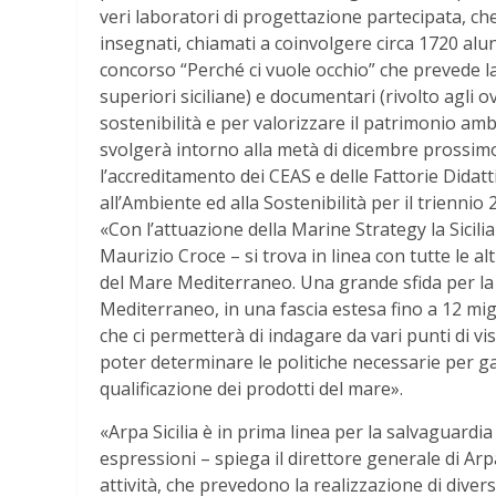
veri laboratori di progettazione partecipata, ch
insegnati, chiamati a coinvolgere circa 1720 alun
concorso “Perché ci vuole occhio” che prevede la 
superiori siciliane) e documentari (rivolto agli o
sostenibilità e per valorizzare il patrimonio amb
svolgerà intorno alla metà di dicembre prossimo 
l’accreditamento dei CEAS e delle Fattorie Didat
all’Ambiente ed alla Sostenibilità per il triennio
«Con l’attuazione della Marine Strategy la Sicili
Maurizio Croce – si trova in linea con tutte le a
del Mare Mediterraneo. Una grande sfida per la r
Mediterraneo, in una fascia estesa fino a 12 migl
che ci permetterà di indagare da vari punti di v
poter determinare le politiche necessarie per gar
qualificazione dei prodotti del mare».
«Arpa Sicilia è in prima linea per la salvaguardia 
espressioni – spiega il direttore generale di Arp
attività, che prevedono la realizzazione di diver