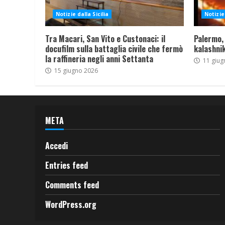
Notizie dalla Sicilia
Notizie 
Tra Macari, San Vito e Custonaci: il
Palermo,
docufilm sulla battaglia civile che fermò
kalashnik
la raffineria negli anni Settanta
11 giug
15 giugno 2026
META
Accedi
Entries feed
Comments feed
WordPress.org