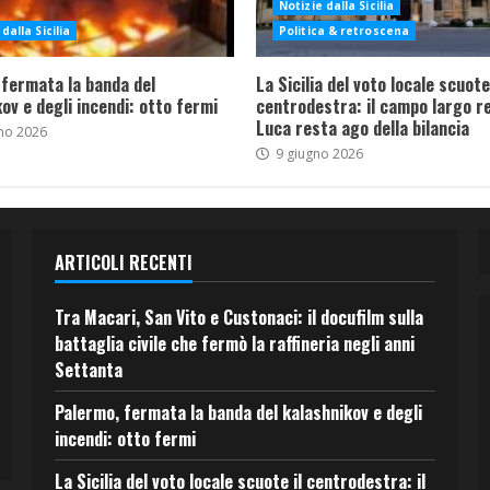
Notizie dalla Sicilia
dalla Sicilia
Politica & retroscena
 fermata la banda del
La Sicilia del voto locale scuote 
ov e degli incendi: otto fermi
centrodestra: il campo largo re
Luca resta ago della bilancia
no 2026
9 giugno 2026
ARTICOLI RECENTI
Tra Macari, San Vito e Custonaci: il docufilm sulla
battaglia civile che fermò la raffineria negli anni
Settanta
Palermo, fermata la banda del kalashnikov e degli
incendi: otto fermi
La Sicilia del voto locale scuote il centrodestra: il