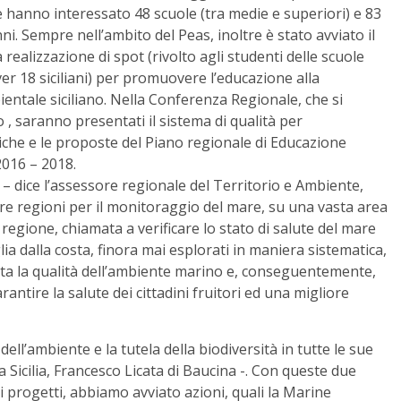
e hanno interessato 48 scuole (tra medie e superiori) e 83
ni. Sempre nell’ambito del Peas, inoltre è stato avviato il
realizzazione di spot (rivolto agli studenti delle scuole
ver 18 siciliani) per promuovere l’educazione alla
ientale siciliano. Nella Conferenza Regionale, che si
, saranno presentati il sistema di qualità per
tiche e le proposte del Piano regionale di Educazione
 2016 – 2018.
a – dice l’assessore regionale del Territorio e Ambiente,
ltre regioni per il monitoraggio del mare, su una vasta area
egione, chiamata a verificare lo stato di salute del mare
ia dalla costa, finora mai esplorati in maniera sistematica,
ista la qualità dell’ambiente marino e, conseguentemente,
antire la salute dei cittadini fruitori ed una migliore
dell’ambiente e la tutela della biodiversità in tutte le sue
a Sicilia, Francesco Licata di Baucina -. Con queste due
si progetti, abbiamo avviato azioni, quali la Marine