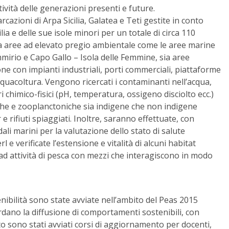
tività delle generazioni presenti e future.
cazioni di Arpa Sicilia, Galatea e Teti gestite in conto
lia e delle sue isole minori per un totale di circa 110
ia aree ad elevato pregio ambientale come le aree marine
emmirio e Capo Gallo – Isola delle Femmine, sia aree
e con impianti industriali, porti commerciali, piattaforme
quacoltura. Vengono ricercati i contaminanti nell’acqua,
ri chimico-fisici (pH, temperatura, ossigeno disciolto ecc.)
iche e zooplanctoniche sia indigene che non indigene
 e rifiuti spiaggiati. Inoltre, saranno effettuate, con
li marini per la valutazione dello stato di salute
 e verificate l’estensione e vitalità di alcuni habitat
ad attività di pesca con mezzi che interagiscono in modo
nibilità sono state avviate nell’ambito del Peas 2015
dano la diffusione di comportamenti sostenibili, con
to sono stati avviati corsi di aggiornamento per docenti,