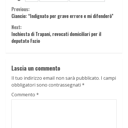
Continue
Previous:
Ciancio: “Indignato per grave errore e mi difenderò”
Reading
Next:
Inchiesta di Trapani, revocati domiciliari per il
deputato Fazio
Lascia un commento
Il tuo indirizzo email non sarà pubblicato.
I campi
obbligatori sono contrassegnati
*
Commento
*