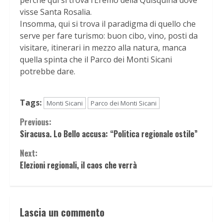
perché qui si trova l’Eremo della Quisquina dove
visse Santa Rosalia.
Insomma, qui si trova il paradigma di quello che
serve per fare turismo: buon cibo, vino, posti da
visitare, itinerari in mezzo alla natura, manca
quella spinta che il Parco dei Monti Sicani
potrebbe dare.
Tags:
Monti Sicani
Parco dei Monti Sicani
Continue
Previous:
Siracusa. Lo Bello accusa: “Politica regionale ostile”
Reading
Next:
Elezioni regionali, il caos che verrà
Lascia un commento