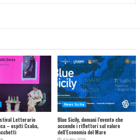
News Sicilia
stival Letterario
Blue Sicily, domani l’evento che
ca – ospiti Csaba,
accende i riflettori sul valore
acchetti
dell’Economia del Mare
26
6 luglio 2026