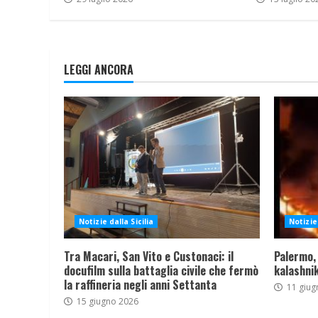
LEGGI ANCORA
Notizie dalla Sicilia
Notizie 
Tra Macari, San Vito e Custonaci: il
Palermo,
docufilm sulla battaglia civile che fermò
kalashnik
la raffineria negli anni Settanta
11 giug
15 giugno 2026