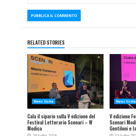
RELATED STORIES
News Sicilia
News Sicilia
Cala il sipario sulla V edizione del
V edizione Fe
Festival Letterario Scenari – W
Scenari Modi
Modica
Gentiloni e I
29 luglio 2026
13 luglio 20