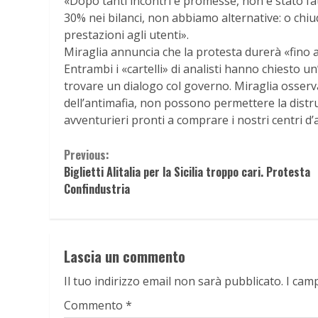
«Dopo tanti incontri e promesse, non è stato fatt
30% nei bilanci, non abbiamo alternative: o chiu
prestazioni agli utenti».
Miraglia annuncia che la protesta durerà «fino
Entrambi i «cartelli» di analisti hanno chiesto u
trovare un dialogo col governo. Miraglia osserva
dell’antimafia, non possono permettere la dist
avventurieri pronti a comprare i nostri centri d’a
Continue
Previous:
Biglietti Alitalia per la Sicilia troppo cari. Protesta
Reading
Confindustria
Lascia un commento
Il tuo indirizzo email non sarà pubblicato.
I cam
Commento
*