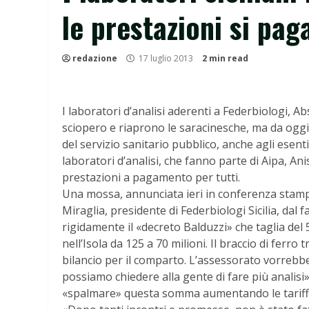
le prestazioni si pag
redazione
17 luglio 2013
2 min read
I laboratori d’analisi aderenti a Federbiologi, A
sciopero e riaprono le saracinesche, ma da oggi 
del servizio sanitario pubblico, anche agli esenti
laboratori d’analisi, che fanno parte di Aipa, Ani
prestazioni a pagamento per tutti.
Una mossa, annunciata ieri in conferenza stamp
Miraglia, presidente di Federbiologi Sicilia, dal 
rigidamente il «decreto Balduzzi» che taglia del 5
nell’Isola da 125 a 70 milioni. Il braccio di ferro 
bilancio per il comparto. L’assessorato vorrebb
possiamo chiedere alla gente di fare più analisi»
«spalmare» questa somma aumentando le tariffe d