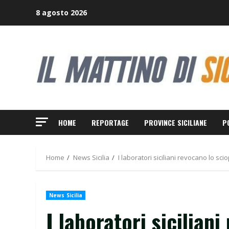
Skip
8 agosto 2026
to
content
HOME
REPORTAGE
PROVINCE SICILIANE
P
Home
News Sicilia
I laboratori siciliani revocano lo sc
News Sicilia
I laboratori sicilian