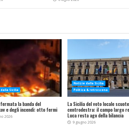
Notizie dalla Sicilia
dalla Sicilia
Politica & retroscena
 fermata la banda del
La Sicilia del voto locale scuote 
ov e degli incendi: otto fermi
centrodestra: il campo largo re
Luca resta ago della bilancia
no 2026
9 giugno 2026