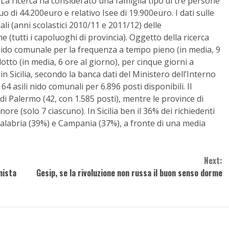
La ricerca ha considerato una famiglia tipo di tre persone
uo di 44.200euro e relativo Isee di 19.900euro. I dati sulle
iali (anni scolastici 2010/11 e 2011/12) delle
 (tutti i capoluoghi di provincia). Oggetto della ricerca
o nido comunale per la frequenza a tempo pieno (in media, 9
tto (in media, 6 ore al giorno), per cinque giorni a
in Sicilia, secondo la banca dati del Ministero dell’Interno
164 asili nido comunali per 6.896 posti disponibili. Il
di Palermo (42, con 1.585 posti), mentre le province di
re (solo 7 ciascuno). In Sicilia ben il 36% dei richiedenti
Calabria (39%) e Campania (37%), a fronte di una media
Next:
nista
Gesip, se la rivoluzione non russa il buon senso dorme