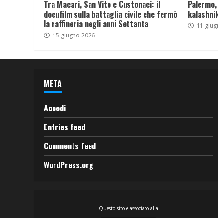
Tra Macari, San Vito e Custonaci: il
Palermo,
docufilm sulla battaglia civile che fermò
kalashnik
la raffineria negli anni Settanta
11 giug
15 giugno 2026
META
Accedi
Entries feed
Comments feed
WordPress.org
Questo sito è associato alla