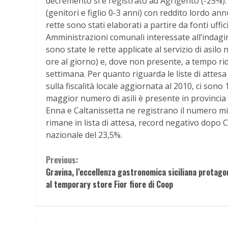
decremento si è registrato ad Agrigento (-25%). 
(genitori e figlio 0-3 anni) con reddito lordo ann
rette sono stati elaborati a partire da fonti uffic
Amministrazioni comunali interessate all’indagine
sono state le rette applicate al servizio di asil
ore al giorno) e, dove non presente, a tempo rido
settimana. Per quanto riguarda le liste di attesa 
sulla fiscalità locale aggiornata al 2010, ci sono 
maggior numero di asili è presente in provincia 
Enna e Caltanissetta ne registrano il numero mino
rimane in lista di attesa, record negativo dopo 
nazionale del 23,5%.
Continue
Previous:
Gravina, l’eccellenza gastronomica siciliana protago
Reading
al temporary store Fior fiore di Coop