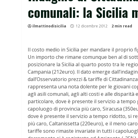
comunali: la Sicilia
ilmattinodisicilia
12 dicembre 2012
2 min read
Il costo medio in Sicilia per mandare il proprio f
Un importo che rimane comunque ben al di sotto
posizionare la Sicilia al quarto posto tra le re
Campania (212euro). Il dato emerge dall’indagine 
dall’Osservatorio prezzi & tariffe di Cittadinanza
rappresenta una nota dolente per le giovani coppie
agli asili comunali, agli alti costi e alle dispari
particolare, dove è presente il servizio a tempo 
capoluogo di provincia più caro, Siracusa (350e
dove è presente il servizio a tempo ridotto, si r
più caro, Caltanissetta (220euro), e il meno caro
tariffe sono rimaste invariate in tutti i capoluo