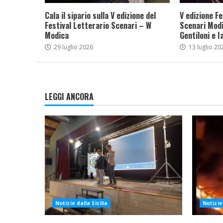
Cala il sipario sulla V edizione del
V edizione Fe
Festival Letterario Scenari – W
Scenari Modi
Modica
Gentiloni e I
29 luglio 2026
13 luglio 20
LEGGI ANCORA
Notizie dalla Sicilia
Notizie 