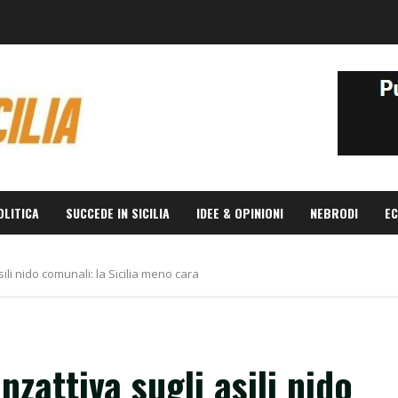
OLITICA
SUCCEDE IN SICILIA
IDEE & OPINIONI
NEBRODI
EC
sili nido comunali: la Sicilia meno cara
nzattiva sugli asili nido