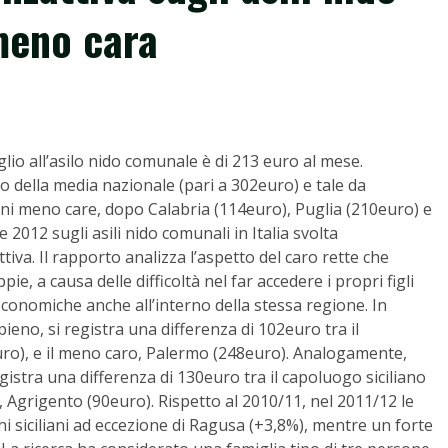
 meno cara
iglio all’asilo nido comunale è di 213 euro al mese.
 della media nazionale (pari a 302euro) e tale da
gioni meno care, dopo Calabria (114euro), Puglia (210euro) e
2012 sugli asili nido comunali in Italia svolta
ttiva. Il rapporto analizza l’aspetto del caro rette che
, a causa delle difficoltà nel far accedere i propri figli
tà economiche anche all’interno della stessa regione. In
pieno, si registra una differenza di 102euro tra il
uro), e il meno caro, Palermo (248euro). Analogamente,
egistra una differenza di 130euro tra il capoluogo siciliano
, Agrigento (90euro). Rispetto al 2010/11, nel 2011/12 le
ghi siciliani ad eccezione di Ragusa (+3,8%), mentre un forte