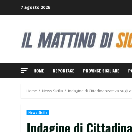
Skip
7 agosto 2026
to
content
HOME
REPORTAGE
PROVINCE SICILIANE
P
Home
News Sicilia
Indagine di Cittadinanzattiva sugli a
News Sicilia
Indagine di Cittadina