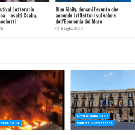
stival Letterario
Blue Sicily, domani l’evento che
ca – ospiti Csaba,
accende i riflettori sul valore
acchetti
dell’Economia del Mare
26
6 luglio 2026
Notizie dalla Sicilia
dalla Sicilia
Politica & retroscena