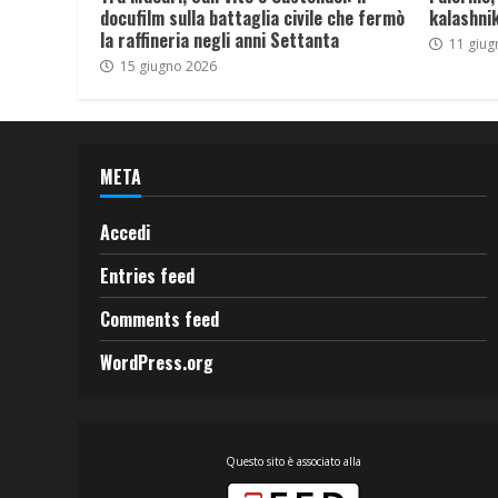
docufilm sulla battaglia civile che fermò
kalashnik
la raffineria negli anni Settanta
11 giug
15 giugno 2026
META
Accedi
Entries feed
Comments feed
WordPress.org
Questo sito è associato alla