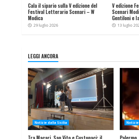
Cala il sipario sulla V edizione del
V edizione Fe
Festival Letterario Scenari – W
Scenari Modi
Modica
Gentiloni e I
29 luglio 2026
13 luglio 20
LEGGI ANCORA
Notizie dalla Sicilia
Notizie 
Tra Macari, San Vito e Custonaci: il
Palermo,