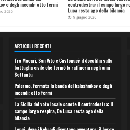
ov e degli incendi: otto fermi
centrodestra: il campo largo re
Luca resta ago della bilancia
no 2026
9 giugno 2026
ARTICOLI RECENTI
Tra Macari, San Vito e Custonaci: il docufilm sulla
battaglia civile che fermò la raffineria negli anni
Settanta
Palermo, fermata la banda del kalashnikov e degli
incendi: otto fermi
La Sicilia del voto locale scuote il centrodestra: il
campo largo respira, De Luca resta ago della
bilancia
Longi, dove i Nebrodi diventano avventura: il borgo