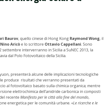
uri Baurov
, quello cinese di Hong Kong
Raymond Wong
, il
o
Nino Aricò
e lo scrittore
Ottavio Cappellani
. Sono
12 settembre interverranno in Sicilia a SuNEC 2013, la
avia dal Polo Fotovoltaico della Sicilia.
i byuon, presenterà alcune delle implicazioni tecnologiche
vale produce risultati che verranno presentati da
occio al fotovoltaico basato sulla chimica organica; mentre
sione elettrochimica dell’anidride carbonica in composti
 del recente
Manifesto per le città alla fine del mondo
,
tione energetica per le comunità urbane. «
Le ricerche e le