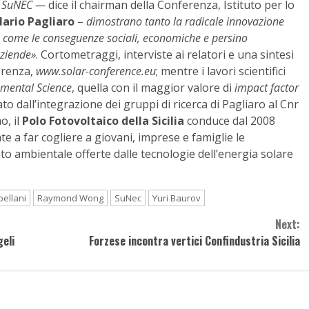
SuNEC —
dice il chairman della Conferenza, Istituto per lo
ario Pagliaro
–
dimostrano tanto la radicale innovazione
osì come le conseguenze sociali, economiche e persino
aziende»
. Cortometraggi, interviste ai relatori e una sintesi
ferenza,
www.solar-conference.eu
; mentre i lavori scientifici
nmental Science
, quella con il maggior valore di
impact factor
to dall’integrazione dei gruppi di ricerca di Pagliaro al Cnr
o, il
Polo Fotovoltaico della Sicilia
conduce dal 2008
ate a far cogliere a giovani, imprese e famiglie le
 ambientale offerte dalle tecnologie dell’energia solare
pellani
Raymond Wong
SuNec
Yuri Baurov
Next:
geli
Forzese incontra vertici Confindustria Sicilia