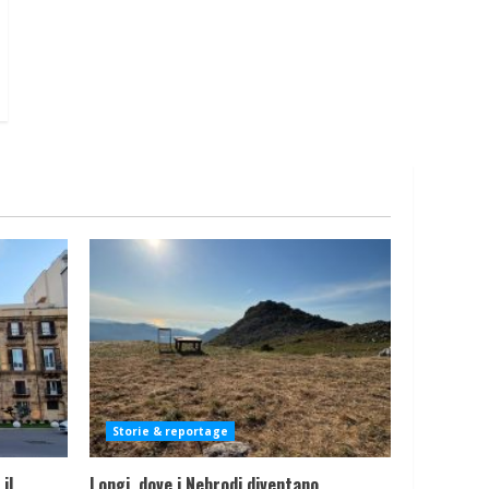
Storie & reportage
il
Longi, dove i Nebrodi diventano