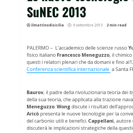
SuNEC 2013
ilmattinodisicilia
9 settembre 2013
2 min read
PALERMO – L’accademico delle scienze russo
Y
fisico italiano
Francesco Meneguzzo
, il chimic
questi i relatori plenari che da domani e fino al
Conferenza scientifica internazionale
a Santa Fl
Baurov
, il padre della rivoluzionaria teoria de
della sua teoria, che applicata alla trazione na
Meneguzzo
.
Wong
discute i risultati dell’appr
Aricò
presenta le nuove tecnologie per la conver
del carbonio utili e benefici.
Cappellani
, autore
discuterà le implicazioni strategiche della ques