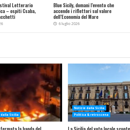
stival Letterario
Blue Sicily, domani l’evento che
ca – ospiti Csaba,
accende i riflettori sul valore
acchetti
dell’Economia del Mare
26
6 luglio 2026
Notizie dalla Sicilia
dalla Sicilia
Politica & retroscena
 fermata la banda del
La Sicilia del voto locale scuote 