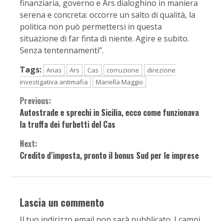
finanziaria, governo e Ars dialoghino in maniera
serena e concreta: occorre un salto di qualità, la
politica non può permettersi in questa
situazione di far finta di niente. Agire e subito.
Senza tentennamenti”.
Tags:
Anas
Ars
Cas
corruzione
direzione
investigativa antimafia
Mariella Maggio
Continue
Previous:
Autostrade e sprechi in Sicilia, ecco come funzionava
Reading
la truffa dei furbetti del Cas
Next:
Credito d’imposta, pronto il bonus Sud per le imprese
Lascia un commento
Il tuo indirizzo email non sarà pubblicato.
I campi