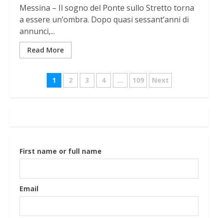
Messina – Il sogno del Ponte sullo Stretto torna
a essere un’ombra. Dopo quasi sessant’anni di
annunci,...
Read More
Navigazione
1
2
3
4
…
109
Next
articoli
First name or full name
Email