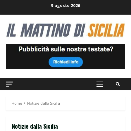
Skip
9 agosto 2026
to
content
Primary
Menu
Home
Notizie dalla Sicilia
Notizie dalla Sicilia