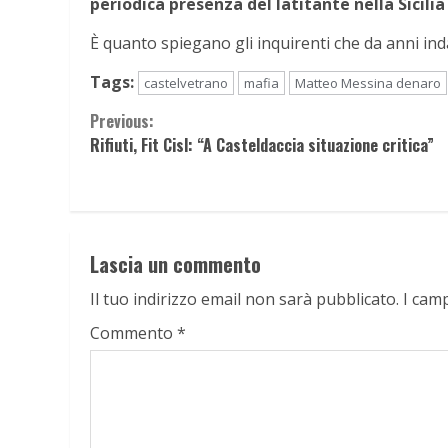
periodica presenza del latitante nella Sicilia
È quanto spiegano gli inquirenti che da anni ind
Tags:
castelvetrano
mafia
Matteo Messina denaro
Continue
Previous:
Rifiuti, Fit Cisl: “A Casteldaccia situazione critica”
Reading
Lascia un commento
Il tuo indirizzo email non sarà pubblicato.
I cam
Commento
*