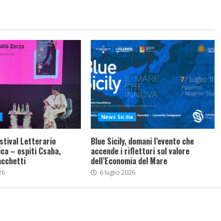
News Sicilia
stival Letterario
Blue Sicily, domani l’evento che
ca – ospiti Csaba,
accende i riflettori sul valore
acchetti
dell’Economia del Mare
26
6 luglio 2026