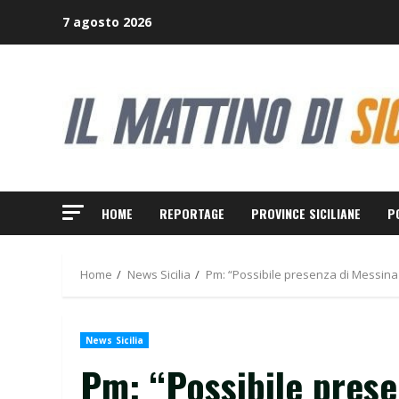
Skip
7 agosto 2026
to
content
HOME
REPORTAGE
PROVINCE SICILIANE
P
Home
News Sicilia
Pm: “Possibile presenza di Messina 
News Sicilia
Pm: “Possibile pres