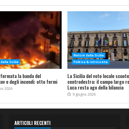
Notizie dalla Sicilia
dalla Sicilia
Politica & retroscena
 fermata la banda del
La Sicilia del voto locale scuote 
ov e degli incendi: otto fermi
centrodestra: il campo largo re
Luca resta ago della bilancia
no 2026
9 giugno 2026
ARTICOLI RECENTI