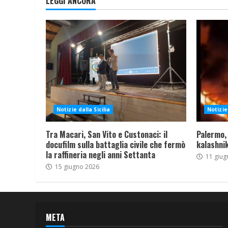
LEGGI ANCORA
Notizie dalla Sicilia
Notizie 
Tra Macari, San Vito e Custonaci: il
Palermo,
docufilm sulla battaglia civile che fermò
kalashnik
la raffineria negli anni Settanta
11 giug
15 giugno 2026
META