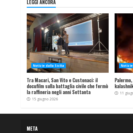
LEGGI ANCORA
Notizie dalla Sicilia
Notizie 
Tra Macari, San Vito e Custonaci: il
Palermo,
docufilm sulla battaglia civile che fermò
kalashnik
la raffineria negli anni Settanta
11 giug
15 giugno 2026
META