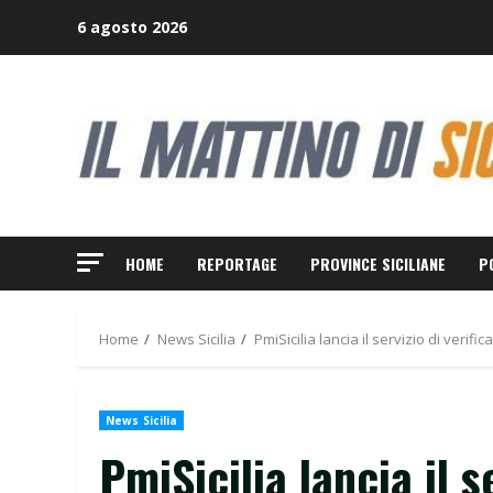
Skip
6 agosto 2026
to
content
HOME
REPORTAGE
PROVINCE SICILIANE
P
Home
News Sicilia
PmiSicilia lancia il servizio di verific
News Sicilia
PmiSicilia lancia il s