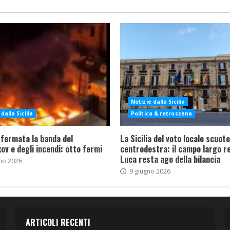
Notizie dalla Sicilia
dalla Sicilia
Politica & retroscena
 fermata la banda del
La Sicilia del voto locale scuote 
ov e degli incendi: otto fermi
centrodestra: il campo largo re
Luca resta ago della bilancia
no 2026
9 giugno 2026
ARTICOLI RECENTI