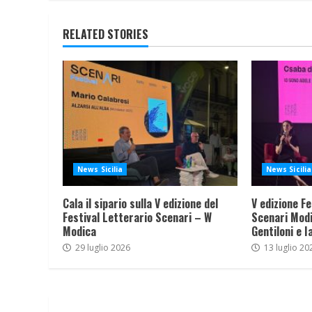
RELATED STORIES
News Sicilia
News Sicilia
Cala il sipario sulla V edizione del
V edizione Fe
Festival Letterario Scenari – W
Scenari Modi
Modica
Gentiloni e I
29 luglio 2026
13 luglio 20