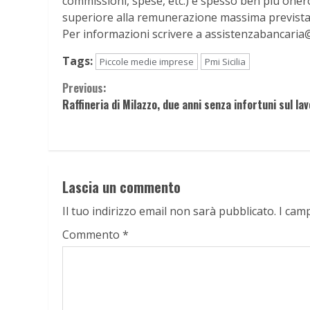
commissioni, spese, etc.) è spesso ben più onero
superiore alla remunerazione massima prevista 
Per informazioni scrivere a assistenzabancaria@
Tags:
Piccole medie imprese
Pmi Sicilia
Continue
Previous:
Raffineria di Milazzo, due anni senza infortuni sul la
Reading
Lascia un commento
Il tuo indirizzo email non sarà pubblicato.
I cam
Commento
*