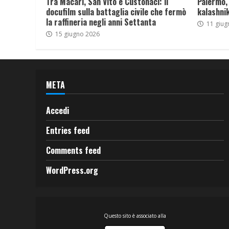
Tra Macari, San Vito e Custonaci: il
Palermo,
docufilm sulla battaglia civile che fermò
kalashnik
la raffineria negli anni Settanta
11 giug
15 giugno 2026
META
Accedi
Entries feed
Comments feed
WordPress.org
Questo sito è associato alla