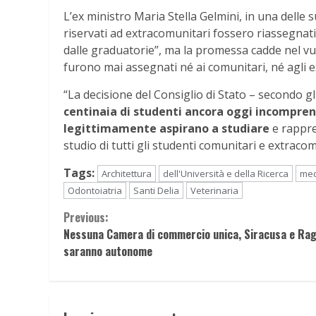
L’ex ministro Maria Stella Gelmini, in una delle 
riservati ad extracomunitari fossero riassegnati 
dalle graduatorie”, ma la promessa cadde nel vuo
furono mai assegnati né ai comunitari, né agli 
“La decisione del Consiglio di Stato – secondo gl
centinaia di studenti ancora oggi incomprens
legittimamente aspirano a studiare
e rappre
studio di tutti gli studenti comunitari e extracom
Tags:
Architettura
dell'Università e della Ricerca
med
Odontoiatria
Santi Delia
Veterinaria
Continue
Previous:
Nessuna Camera di commercio unica, Siracusa e Ra
Reading
saranno autonome