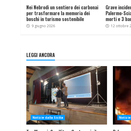
Nei Nebrodi un sentiero dei carbonai
Grave incide
per trasformare la memoria dei
Palermo-Sciac
boschi in turismo sostenibile
morti e 3 ba
9 giugno 2026
12 ottobre 
LEGGI ANCORA
Notizie dalla Sicilia
Notizie 