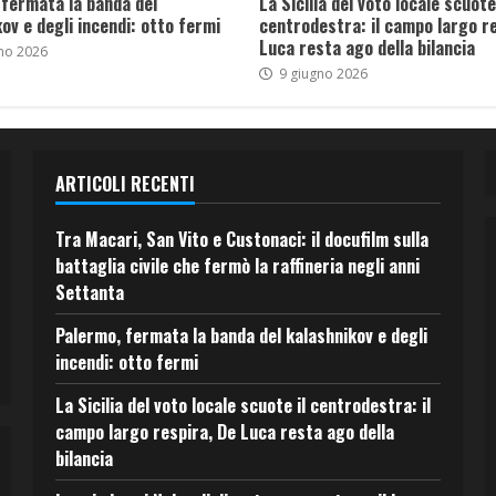
 fermata la banda del
La Sicilia del voto locale scuote 
ov e degli incendi: otto fermi
centrodestra: il campo largo re
Luca resta ago della bilancia
no 2026
9 giugno 2026
ARTICOLI RECENTI
Tra Macari, San Vito e Custonaci: il docufilm sulla
battaglia civile che fermò la raffineria negli anni
Settanta
Palermo, fermata la banda del kalashnikov e degli
incendi: otto fermi
La Sicilia del voto locale scuote il centrodestra: il
campo largo respira, De Luca resta ago della
bilancia