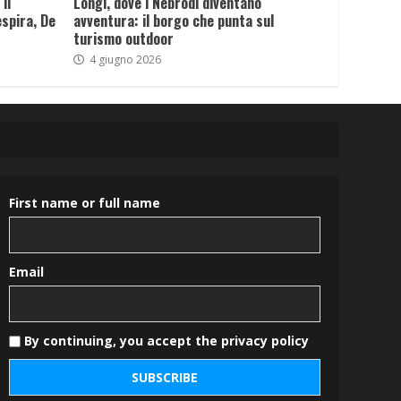
il
Longi, dove i Nebrodi diventano
spira, De
avventura: il borgo che punta sul
turismo outdoor
4 giugno 2026
First name or full name
Email
By continuing, you accept the privacy policy