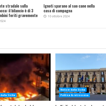
nte stradale sulla
Ignoti sparano al suo cane nella
ca: il bilancio è di 3
casa di campagna
mbini feriti gravemente
10 ottobre 2024
2024
Notizie dalla Sicilia
dalla Sicilia
Politica & retroscena