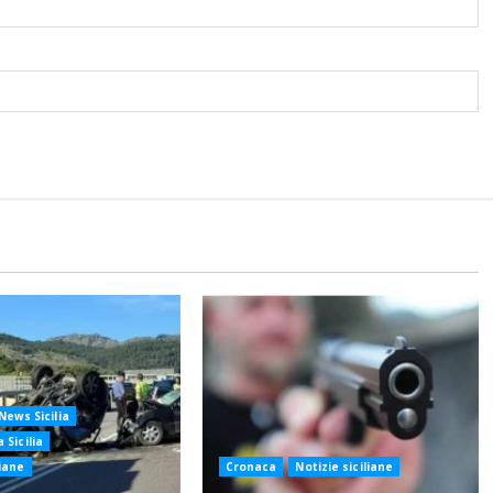
News Sicilia
 Sicilia
liane
Cronaca
Notizie siciliane