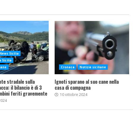
News Sicilia
 Sicilia
liane
Cronaca
Notizie siciliane
nte stradale sulla
Ignoti sparano al suo cane nella
ca: il bilancio è di 3
casa di campagna
mbini feriti gravemente
10 ottobre 2024
2024