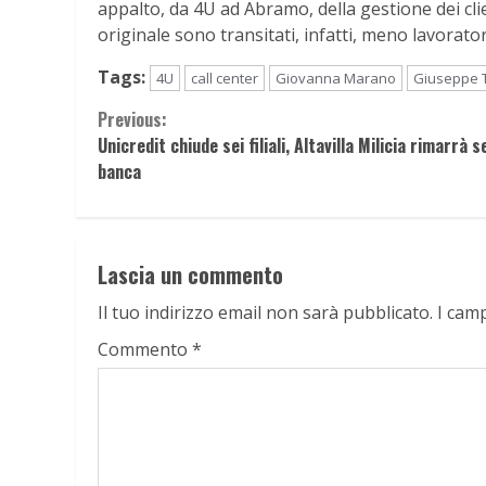
appalto, da 4U ad Abramo, della gestione dei clie
originale sono transitati, infatti, meno lavorator
Tags:
4U
call center
Giovanna Marano
Giuseppe 
Continue
Previous:
Unicredit chiude sei filiali, Altavilla Milicia rimarrà 
Reading
banca
Lascia un commento
Il tuo indirizzo email non sarà pubblicato.
I cam
Commento
*