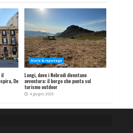
Storie & reportage
il
Longi, dove i Nebrodi diventano
spira, De
avventura: il borgo che punta sul
turismo outdoor
4 giugno 2026