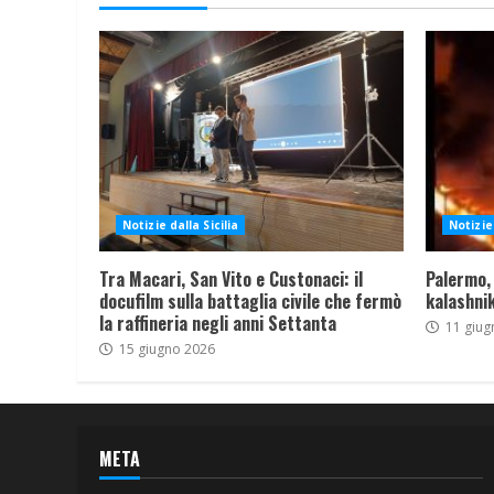
Notizie dalla Sicilia
Notizie 
Tra Macari, San Vito e Custonaci: il
Palermo,
docufilm sulla battaglia civile che fermò
kalashnik
la raffineria negli anni Settanta
11 giug
15 giugno 2026
META