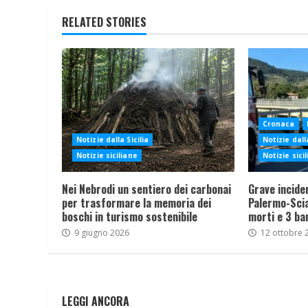
RELATED STORIES
Cronaca
Notizie dalla Sicilia
Notizie dalla
Notizie siciliane
Notizie sici
Nei Nebrodi un sentiero dei carbonai
Grave incide
per trasformare la memoria dei
Palermo-Sciac
boschi in turismo sostenibile
morti e 3 ba
9 giugno 2026
12 ottobre 
LEGGI ANCORA