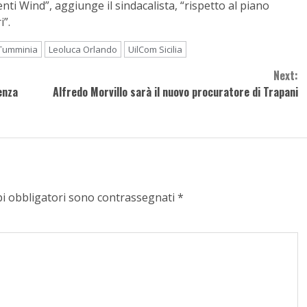
nti Wind”, aggiunge il sindacalista, “rispetto al piano
i”.
Tumminia
Leoluca Orlando
UilCom Sicilia
Next:
senza
Alfredo Morvillo sarà il nuovo procuratore di Trapani
pi obbligatori sono contrassegnati
*