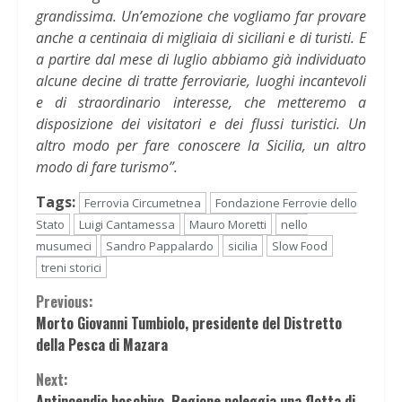
grandissima. Un’emozione che vogliamo far provare
anche a centinaia di migliaia di siciliani e di turisti. E
a partire dal mese di luglio abbiamo già individuato
alcune decine di tratte ferroviarie, luoghi incantevoli
e di straordinario interesse, che metteremo a
disposizione dei visitatori e dei flussi turistici. Un
altro modo per fare conoscere la Sicilia, un altro
modo di fare turismo”.
Tags:
Ferrovia Circumetnea
Fondazione Ferrovie dello
Stato
Luigi Cantamessa
Mauro Moretti
nello
musumeci
Sandro Pappalardo
sicilia
Slow Food
treni storici
Continue
Previous:
Morto Giovanni Tumbiolo, presidente del Distretto
Reading
della Pesca di Mazara
Next:
Antincendio boschivo, Regione noleggia una flotta di