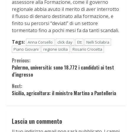
assessore alla Formazione, come il governo
regionale abbia avuto il merito di aver interrotto
il flusso di denaro destinato alla formazione, e
finito su percorsi “deviati” di un settore
tormentato fino a pochi mesi fa da tanti scandali.
Tags:
Anna Corsello
click day
Ett
Nelli Scilabra
Piano Giovani
regione sicilia
Rosario Crocetta
Continue
Previous:
Palermo, università: sono 18.772 i candidati ai test
Reading
d’ingresso
Next:
Sicilia, agricoltura: il ministro Martina a Pantelleria
Lascia un commento
Il tuo indirizzo email non sarà pubblicato.
I campi