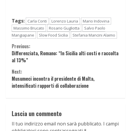
Tags:
Carla Conti
Lorenzo Lauria
Mario Indovina
Massimo Brucato
Rosario Gugliotta
Salvo Paolo
Mangiapane
Slow Food Sicilia
Stefania Mancini Alaimo
Continue
Previous:
Differenziata, Romano: “In Sicilia alti costi e raccolta
Reading
al 13%”
Next:
Musumeci incontra il presidente di Malta,
intensificati rapporti di collaborazione
Lascia un commento
Il tuo indirizzo email non sarà pubblicato.
I campi
obbligatori sono contrassegnati
*