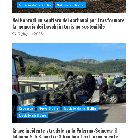
Notizie dalla Sicilia
Notizie siciliane
Nei Nebrodi un sentiero dei carbonai per trasformare
la memoria dei boschi in turismo sostenibile
9 giugno 2026
Cronaca
News Sicilia
Notizie dalla Sicilia
Notizie siciliane
Grave incidente stradale sulla Palermo-Sciacca: il
bilancio è di 3 morti e 3 bambini feriti gravemente