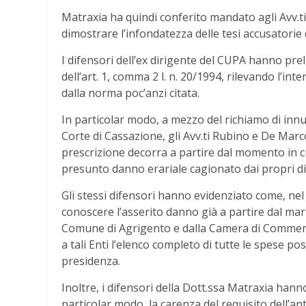
Matraxia ha quindi conferito mandato agli Avv.ti
dimostrare l’infondatezza delle tesi accusatorie 
I difensori dell’ex dirigente del CUPA hanno pre
dell’art. 1, comma 2 l. n. 20/1994, rilevando l’i
dalla norma poc’anzi citata.
In particolar modo, a mezzo del richiamo di inn
Corte di Cassazione, gli Avv.ti Rubino e De Marc
prescrizione decorra a partire dal momento in cu
presunto danno erariale cagionato dai propri d
Gli stessi difensori hanno evidenziato come, nel
conoscere l’asserito danno già a partire dal mar
Comune di Agrigento e dalla Camera di Commerci
a tali Enti l’elenco completo di tutte le spese p
presidenza.
Inoltre, i difensori della Dott.ssa Matraxia hann
particolar modo, la carenza del requisito dell’ant