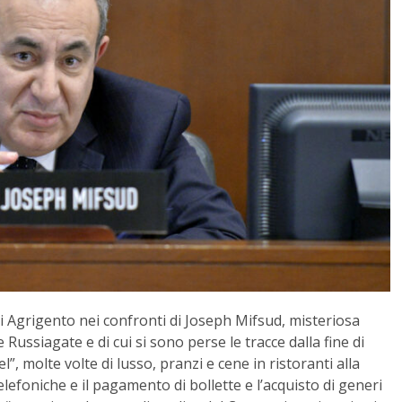
di Agrigento nei confronti di Joseph Mifsud, misteriosa
 Russiagate e di cui si sono perse le tracce dalla fine di
”, molte volte di lusso, pranzi e cene in ristoranti alla
elefoniche e il pagamento di bollette e l’acquisto di generi