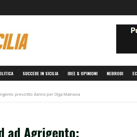
OLITICA
SUCCEDE IN SICILIA
IDEE & OPINIONI
NEBRODI
EC
igento: prescritto danno per Olga Matraxia
d ad Agrigento: