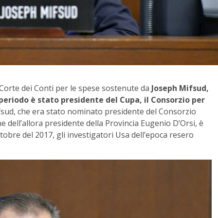
 Corte dei Conti per le spese sostenute da
Joseph Mifsud,
periodo è stato presidente del Cupa, il Consorzio per
sud, che era stato nominato presidente del Consorzio
e dell’allora presidente della Provincia Eugenio D’Orsi, è
ttobre del 2017, gli investigatori Usa dell’epoca resero