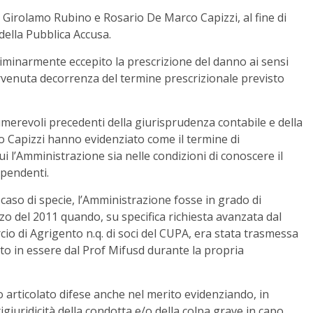
 Girolamo Rubino e Rosario De Marco Capizzi, al fine di
della Pubblica Accusa.
liminarmente eccepito la prescrizione del danno ai sensi
ntervenuta decorrenza del termine prescrizionale previsto
umerevoli precedenti della giurisprudenza contabile e della
o Capizzi hanno evidenziato come il termine di
i l’Amministrazione sia nelle condizioni di conoscere il
ipendenti.
 caso di specie, l’Amministrazione fosse in grado di
zo del 2011 quando, su specifica richiesta avanzata dal
o di Agrigento n.q. di soci del CUPA, era stata trasmessa
osto in essere dal Prof Mifusd durante la propria
o articolato difese anche nel merito evidenziando, in
igiuridicità della condotta e/o della colpa grave in capo