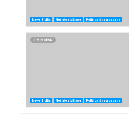
News Sicilia
Notizie siciliane
Politica & retroscena
1 MIN READ
News Sicilia
Notizie siciliane
Politica & retroscena