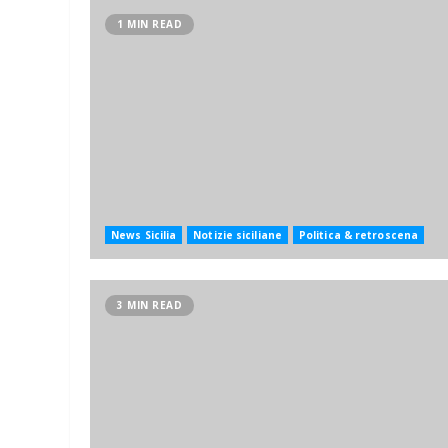
1 MIN READ
News Sicilia
Notizie siciliane
Politica & retroscena
3 MIN READ