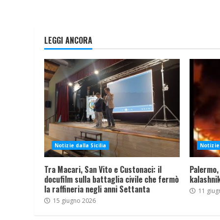
LEGGI ANCORA
Notizie dalla Sicilia
Notizie 
Tra Macari, San Vito e Custonaci: il
Palermo,
docufilm sulla battaglia civile che fermò
kalashnik
la raffineria negli anni Settanta
11 giug
15 giugno 2026