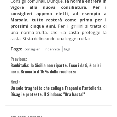
Consigli comunali. Dunque,
la norma entrerà in
vigore alla nuova consiliatura. Per i
consiglieri appena eletti, ad esempio a
Marsala, tutto resterà come prima per i
prossimi cinque anni.
Per i grillini si tratta di
una norma-truffa, che «la casta protegge la
casta. Si sta delineando una legge truffa».
Tags:
consiglieri
indennità
tagli
Continue
Previous:
Bankitalia: la Sicilia non riparte. Ecco i dati, è crisi
Reading
nera. Bruciato il 15% della ricchezza
Next:
Un solo traghetto che collega Trapani e Pantelleria.
Disagi e proteste. Il Sindaco: "Ora basta!"