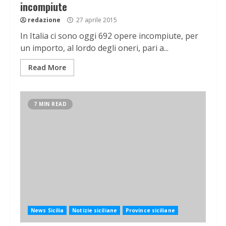
incompiute
redazione
27 aprile 2015
In Italia ci sono oggi 692 opere incompiute, per
un importo, al lordo degli oneri, pari a...
Read More
7 MIN READ
News Sicilia
Notizie siciliane
Province siciliane