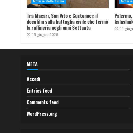
Notizie dalla Sicilia
Notizie 
Tra Macari, San Vito e Custonaci: il
Palermo,
docufilm sulla battaglia civile che fermò
kalashnik
la raffineria negli anni Settanta
11 giug
15 giugno 2026
META
Accedi
Entries feed
Comments feed
WordPress.org