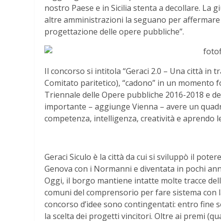
nostro Paese e in Sicilia stenta a decollare. La g
altre amministrazioni la seguano per affermare i
progettazione delle opere pubbliche”.
Il concorso si intitola “Geraci 2.0 – Una città in
Comitato paritetico), “cadono” in un momento f
Triennale delle Opere pubbliche 2016-2018 e del
importante – aggiunge Vienna – avere un quadro 
competenza, intelligenza, creatività e aprendo le
Geraci Siculo è la città da cui si sviluppò il pote
Genova con i Normanni e diventata in pochi anni
Oggi, il borgo mantiene intatte molte tracce dell
comuni del comprensorio per fare sistema con la
concorso d’idee sono contingentati: entro fine s
la scelta dei progetti vincitori. Oltre ai premi (q