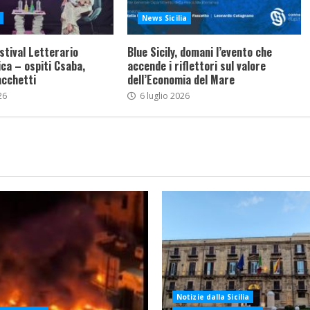
News Sicilia
stival Letterario
Blue Sicily, domani l’evento che
ca – ospiti Csaba,
accende i riflettori sul valore
acchetti
dell’Economia del Mare
26
6 luglio 2026
Notizie dalla Sicilia