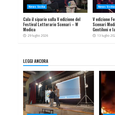
News Sicilia
News Sicilia
Cala il sipario sulla V edizione del
V edizione Fe
Festival Letterario Scenari – W
Scenari Modi
Modica
Gentiloni e I
29 luglio 2026
13 luglio 20
LEGGI ANCORA