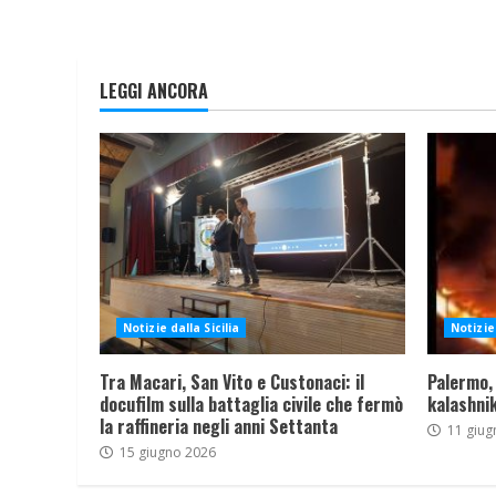
LEGGI ANCORA
Notizie dalla Sicilia
Notizie 
Tra Macari, San Vito e Custonaci: il
Palermo,
docufilm sulla battaglia civile che fermò
kalashnik
la raffineria negli anni Settanta
11 giug
15 giugno 2026