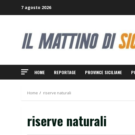
Skip
7 agosto 2026
to
content
HOME
REPORTAGE
PROVINCE SICILIANE
P
Home
riserve naturali
riserve naturali