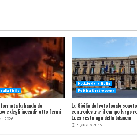
Notizie dalla Sicilia
dalla Sicilia
Politica & retroscena
 fermata la banda del
La Sicilia del voto locale scuote 
ov e degli incendi: otto fermi
centrodestra: il campo largo re
Luca resta ago della bilancia
no 2026
9 giugno 2026