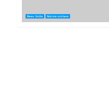
News Sicilia
Notizie siciliane