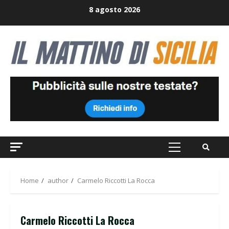
Skip
8 agosto 2026
to
content
Primary
Menu
Home
author
Carmelo Riccotti La Rocca
Carmelo Riccotti La Rocca