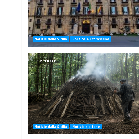
Notizie dalla Sicilia
Politica & retroscena
5 MIN READ
Notizie dalla Sicilia
Notizie siciliane