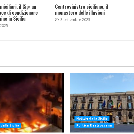
iciliari, il Gip: un
Centrosinistra siciliano, il
ce di condizionare
monastero delle illusioni
ine in Sicilia
3 settembre 2025
 2025
Notizie dalla Sicilia
dalla Sicilia
Politica & retroscena