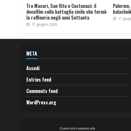
Tra Macari, San Vito e Custonaci: il
Palermo,
docufilm sulla battaglia civile che fermò
kalashnik
la raffineria negli anni Settanta
11 giug
15 giugno 2026
META
Accedi
Entries feed
Comments feed
WordPress.org
Questo sito è associato alla