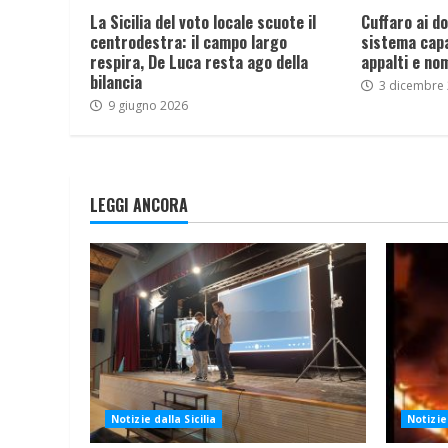
La Sicilia del voto locale scuote il
Cuffaro ai dom
centrodestra: il campo largo
sistema capa
respira, De Luca resta ago della
appalti e nom
bilancia
3 dicembre
9 giugno 2026
LEGGI ANCORA
Notizie dalla Sicilia
Notizie 