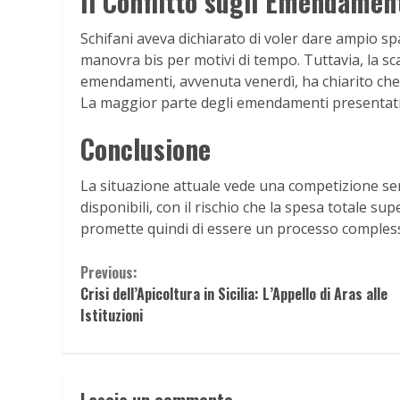
Il Conflitto sugli Emendamen
Schifani aveva dichiarato di voler dare ampio spa
manovra bis per motivi di tempo. Tuttavia, la s
emendamenti, avvenuta venerdì, ha chiarito che l
La maggior parte degli emendamenti presentati, 
Conclusione
La situazione attuale vede una competizione ser
disponibili, con il rischio che la spesa totale sup
promette quindi di essere un processo complesso 
Continue
Previous:
Crisi dell’Apicoltura in Sicilia: L’Appello di Aras alle
Reading
Istituzioni