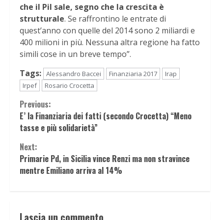
che il Pil sale, segno che la crescita è
strutturale
. Se raffrontino le entrate di
quest’anno con quelle del 2014 sono 2 miliardi e
400 milioni in più. Nessuna altra regione ha fatto
simili cose in un breve tempo”.
Tags:
Alessandro Baccei
Finanziaria 2017
Irap
Irpef
Rosario Crocetta
Continue
Previous:
E’ la Finanziaria dei fatti (secondo Crocetta) “Meno
Reading
tasse e più solidarietà”
Next:
Primarie Pd, in Sicilia vince Renzi ma non stravince
mentre Emiliano arriva al 14%
Lascia un commento