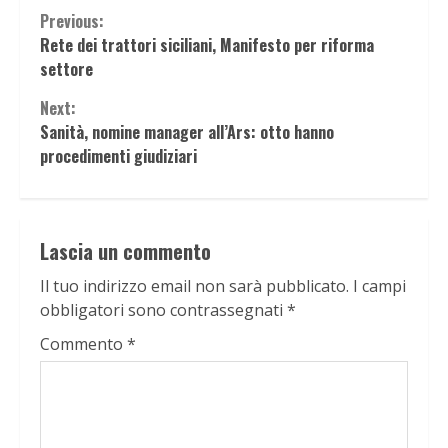
Continue
Previous:
Rete dei trattori siciliani, Manifesto per riforma
Reading
settore
Next:
Sanità, nomine manager all’Ars: otto hanno
procedimenti giudiziari
Lascia un commento
Il tuo indirizzo email non sarà pubblicato.
I campi
obbligatori sono contrassegnati
*
Commento
*