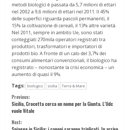
metodi biologici è passata da 5,7 milioni di ettari
nel 2002 a 9,6 milioni di ettari nel 2011. Il 45%
delle superfici riguarda pascoli permanenti, il
15% la coltivazione di cereali, il 13% altre varietà.
Nel 2011, sempre in ambito Ue, sono stati
conteggiati 270mila operatori registrati tra
produttori, trasformatori e importatori di
prodotti bio. A fronte di un calo del 3,7% dei
consumi alimentari convenzionali, il biologico ha
registrato – nonostante la crisi economica – un
aumento di quasi il 9%.
Tags:
biologico
sicilia
Terra & Mare
Continue
Previous:
Sicilia, Crocetta cerca un nome per la Giunta. L'Udc
Reading
vuole Vitale
Next:
Spiagge in Sicilia: i canoni saranno triplicati. In arrivo