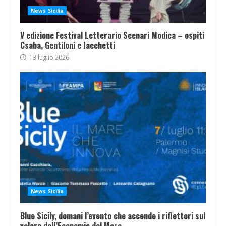
News Sicilia
V edizione Festival Letterario Scenari Modica – ospiti
Csaba, Gentiloni e Iacchetti
13 luglio 2026
News Sicilia
Blue Sicily, domani l’evento che accende i riflettori sul