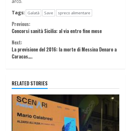
arco.
Tags:
Galatà
Save
spreco alimentare
Continue
Previous:
Concorsi sanità Sicilia: al via entro fine mese
Reading
Next:
La previsione del 2016: la morte di Messina Denaro a
Caracas….
RELATED STORIES