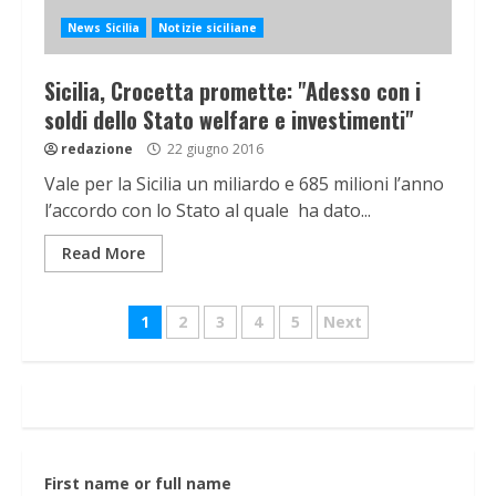
News Sicilia
Notizie siciliane
Sicilia, Crocetta promette: "Adesso con i
soldi dello Stato welfare e investimenti"
redazione
22 giugno 2016
Vale per la Sicilia un miliardo e 685 milioni l’anno
l’accordo con lo Stato al quale ha dato...
Read More
Navigazione
1
2
3
4
5
Next
articoli
First name or full name