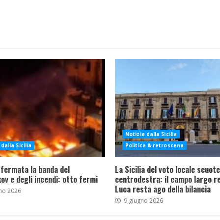
Notizie dalla Sicilia
dalla Sicilia
Politica & retroscena
 fermata la banda del
La Sicilia del voto locale scuote 
ov e degli incendi: otto fermi
centrodestra: il campo largo re
Luca resta ago della bilancia
no 2026
9 giugno 2026