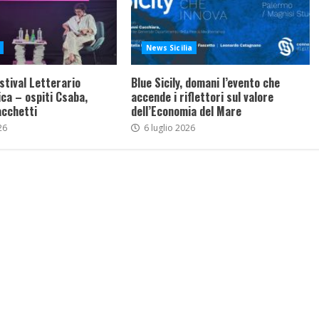
News Sicilia
stival Letterario
Blue Sicily, domani l’evento che
ca – ospiti Csaba,
accende i riflettori sul valore
acchetti
dell’Economia del Mare
26
6 luglio 2026