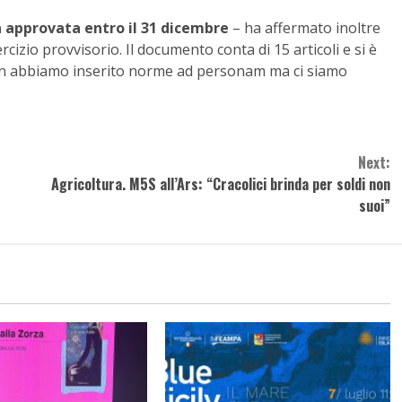
 approvata entro il 31 dicembre
– ha affermato inoltre
cizio provvisorio. Il documento conta di 15 articoli e si è
on abbiamo inserito norme ad personam ma ci siamo
Next:
Agricoltura. M5S all’Ars: “Cracolici brinda per soldi non
suoi”