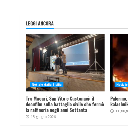
LEGGI ANCORA
Notizie dalla Sicilia
Notizie 
Tra Macari, San Vito e Custonaci: il
Palermo,
docufilm sulla battaglia civile che fermò
kalashnik
la raffineria negli anni Settanta
11 giug
15 giugno 2026