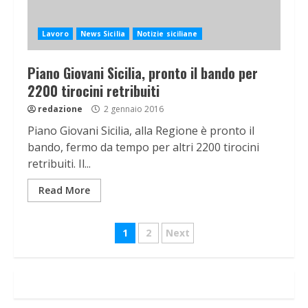
Lavoro
News Sicilia
Notizie siciliane
Piano Giovani Sicilia, pronto il bando per
2200 tirocini retribuiti
redazione
2 gennaio 2016
Piano Giovani Sicilia, alla Regione è pronto il
bando, fermo da tempo per altri 2200 tirocini
retribuiti. Il...
Read More
Navigazione
1
2
Next
articoli