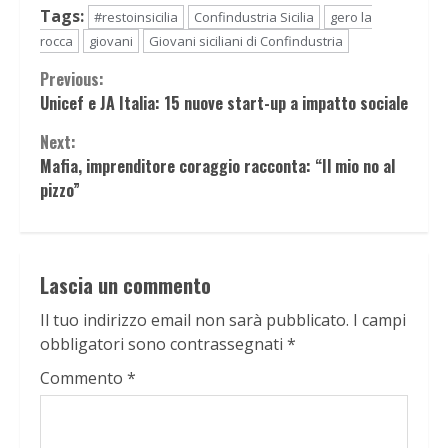
Tags:
#restoinsicilia
Confindustria Sicilia
gero la
rocca
giovani
Giovani siciliani di Confindustria
Continue
Previous:
Unicef e JA Italia: 15 nuove start-up a impatto sociale
Reading
Next:
Mafia, imprenditore coraggio racconta: “Il mio no al
pizzo”
Lascia un commento
Il tuo indirizzo email non sarà pubblicato.
I campi
obbligatori sono contrassegnati
*
Commento
*