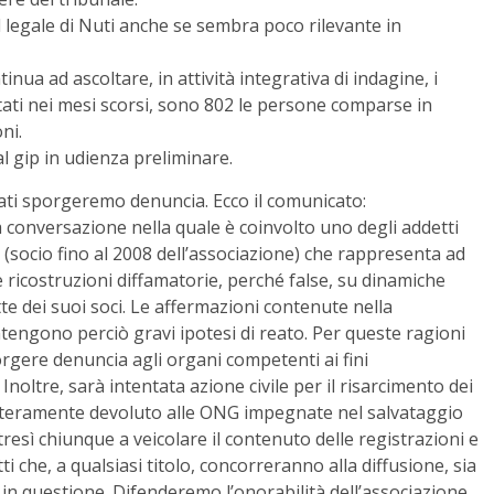
 legale di Nuti anche se sembra poco rilevante in
inua ad ascoltare, in attività integrativa di indagine, i
oltati nei mesi scorsi, sono 802 le persone comparse in
ni.
l gip in udienza preliminare.
ati sporgeremo denuncia. Ecco il comunicato:
conversazione nella quale è coinvolto uno degli addetti
(socio fino al 2008 dell’associazione) che rappresenta ad
 ricostruzioni diffamatorie, perché false, su dinamiche
te dei suoi soci. Le affermazioni contenute nella
tengono perciò gravi ipotesi di reato. Per queste ragioni
gere denuncia agli organi competenti ai fini
noltre, sarà intentata azione civile per il risarcimento dei
à interamente devoluto alle ONG impegnate nel salvataggio
ltresì chiunque a veicolare il contenuto delle registrazioni e
i che, a qualsiasi titolo, concorreranno alla diffusione, sia
o in questione. Difenderemo l’onorabilità dell’associazione