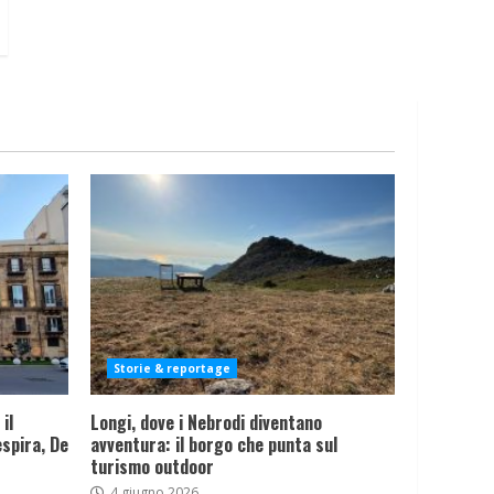
Storie & reportage
il
Longi, dove i Nebrodi diventano
spira, De
avventura: il borgo che punta sul
turismo outdoor
4 giugno 2026