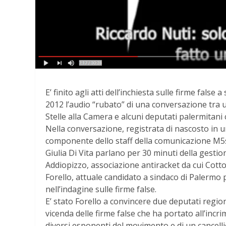
E’ finito agli atti dell’inchiesta sulle firme false
2012 l’audio “rubato” di una conversazione tra 
Stelle alla Camera e alcuni deputati palermitani 
Nella conversazione, registrata di nascosto in u
componente dello staff della comunicazione M5s
Giulia Di Vita parlano per 30 minuti della gestio
Addiopizzo, associazione antiracket da cui Cotto
Forello, attuale candidato a sindaco di Palermo
nell’indagine sulle firme false.
E’ stato Forello a convincere due deputati regiona
vicenda delle firme false che ha portato all’incri
diversi esponenti del movimento e di un cancelli