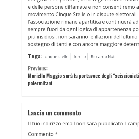
e delle persone diffamate e non consentiremo a 
movimento Cinque Stelle o in dispute elettorali
l’associazione rimane apartitica e continuerà ad
sempre fuori da ogni logica di appartenenza pol
più insidiosi, non saranno le illazioni dell’ultimo
sostegno di tanti e con ancora maggiore determ
Tags:
cinque stelle
forello
Riccardo Nuti
Continue
Previous:
Mariella Maggio sarà la portavoce degli “scissionist
Reading
palermitani
Lascia un commento
Il tuo indirizzo email non sarà pubblicato.
I cam
Commento
*