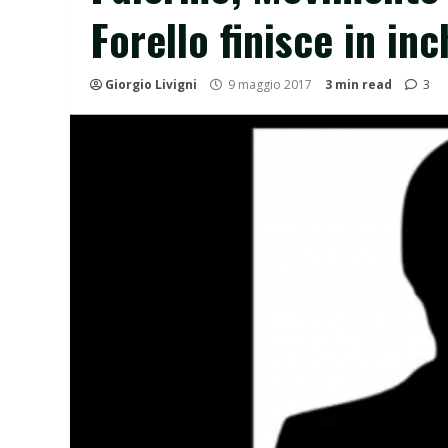
Forello finisce in inc
Giorgio Livigni
9 maggio 2017
3 min read
3