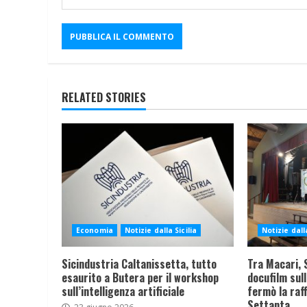
RELATED STORIES
Economia
Notizie dalla Sicilia
Notizie dalla
Sicindustria Caltanissetta, tutto
Tra Macari, S
esaurito a Butera per il workshop
docufilm sull
sull’intelligenza artificiale
fermò la raff
Settanta