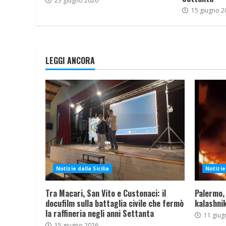
23 giugno 2026
15 giugno 2
LEGGI ANCORA
Notizie dalla Sicilia
Notizie 
Tra Macari, San Vito e Custonaci: il
Palermo,
docufilm sulla battaglia civile che fermò
kalashnik
la raffineria negli anni Settanta
11 giug
15 giugno 2026