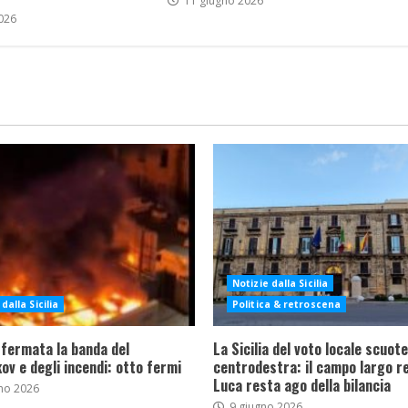
11 giugno 2026
026
Notizie dalla Sicilia
dalla Sicilia
Politica & retroscena
 fermata la banda del
La Sicilia del voto locale scuote 
ov e degli incendi: otto fermi
centrodestra: il campo largo re
Luca resta ago della bilancia
no 2026
9 giugno 2026