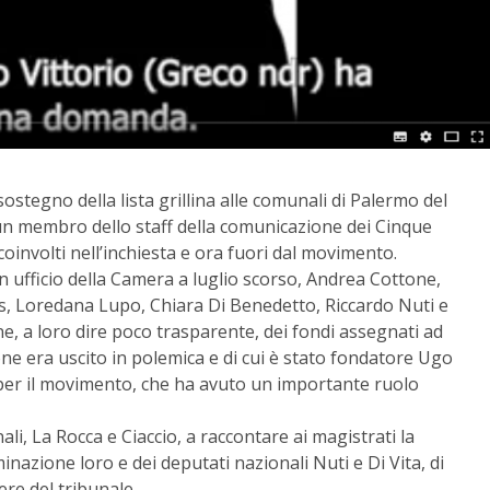
 a sostegno della lista grillina alle comunali di Palermo del
un membro dello staff della comunicazione dei Cinque
coinvolti nell’inchiesta e ora fuori dal movimento.
n ufficio della Camera a luglio scorso, Andrea Cottone,
, Loredana Lupo, Chiara Di Benedetto, Riccardo Nuti e
ne, a loro dire poco trasparente, dei fondi assegnati ad
ne era uscito in polemica e di cui è stato fondatore Ugo
 per il movimento, che ha avuto un importante ruolo
li, La Rocca e Ciaccio, a raccontare ai magistrati la
minazione loro e dei deputati nazionali Nuti e Di Vita, di
ere del tribunale.