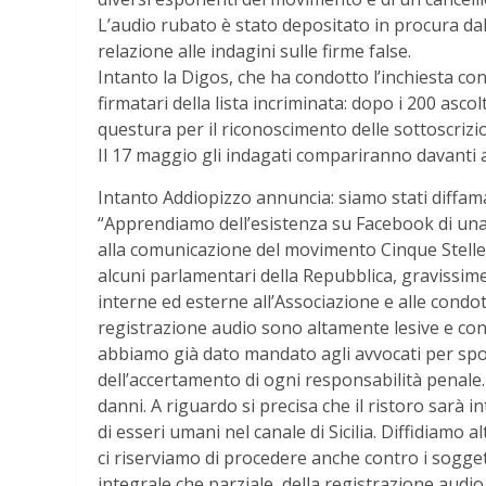
L’audio rubato è stato depositato in procura dal
relazione alle indagini sulle firme false.
Intanto la Digos, che ha condotto l’inchiesta cont
firmatari della lista incriminata: dopo i 200 asc
questura per il riconoscimento delle sottoscrizio
Il 17 maggio gli indagati compariranno davanti a
Intanto Addiopizzo annuncia: siamo stati diffam
“Apprendiamo dell’esistenza su Facebook di una 
alla comunicazione del movimento Cinque Stelle 
alcuni parlamentari della Repubblica, gravissime
interne ed esterne all’Associazione e alle condot
registrazione audio sono altamente lesive e con
abbiamo già dato mandato agli avvocati per spor
dell’accertamento di ogni responsabilità penale. I
danni. A riguardo si precisa che il ristoro sar
di esseri umani nel canale di Sicilia. Diffidiamo a
ci riserviamo di procedere anche contro i soggett
integrale che parziale, della registrazione audi