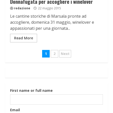
Donnafugata per accogliere i winelover
redazione
22 maggio 2015
Le cantine storiche di Marsala pronte ad
accogliere, domenica 31 maggio, winelover e
appassionati per una giornata...
Read More
Navigazione
1
2
Next
articoli
First name or full name
Email