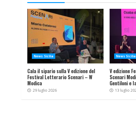
News Sicilia
News Sicilia
Cala il sipario sulla V edizione del
V edizione Fe
Festival Letterario Scenari – W
Scenari Modi
Modica
Gentiloni e I
29 luglio 2026
13 luglio 20