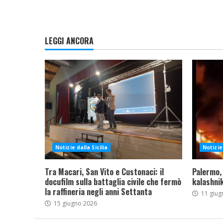
LEGGI ANCORA
Notizie dalla Sicilia
Notizie 
Tra Macari, San Vito e Custonaci: il
Palermo,
docufilm sulla battaglia civile che fermò
kalashnik
la raffineria negli anni Settanta
11 giug
15 giugno 2026