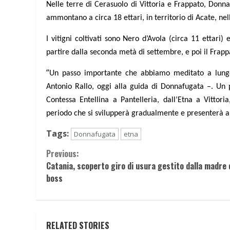
Nelle terre di Cerasuolo di Vittoria e Frappato, Donn
ammontano a circa 18 ettari, in territorio di Acate, nel
I vitigni coltivati sono Nero d’Avola (circa 11 ettari)
partire dalla seconda metà di settembre, e poi il Frapp
“
Un passo importante che abbiamo meditato a lungo
Antonio Rallo, oggi alla guida di Donnafugata –. Un p
Contessa Entellina a Pantelleria, dall’Etna a Vittoria
periodo che si svilupperà gradualmente e presenterà app
Tags:
Donnafugata
etna
Continue
Previous:
Catania, scoperto giro di usura gestito dalla madre 
Reading
boss
RELATED STORIES