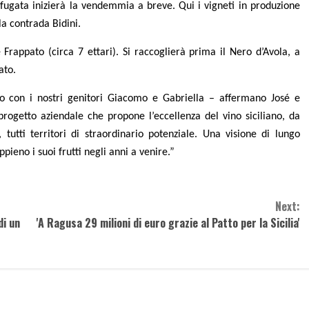
afugata inizierà la vendemmia a breve. Qui i vigneti in produzione
la contrada Bidini.
 e Frappato (circa 7 ettari). Si raccoglierà prima il Nero d’Avola, a
ato.
 con i nostri genitori Giacomo e Gabriella – affermano José e
rogetto aziendale che propone l’eccellenza del vino siciliano, da
, tutti territori di straordinario potenziale. Una visione di lungo
ieno i suoi frutti negli anni a venire.”
Next:
di un
'A Ragusa 29 milioni di euro grazie al Patto per la Sicilia'