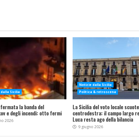
Notizie dalla Sicilia
dalla Sicilia
Politica & retroscena
 fermata la banda del
La Sicilia del voto locale scuote 
ov e degli incendi: otto fermi
centrodestra: il campo largo re
Luca resta ago della bilancia
no 2026
9 giugno 2026