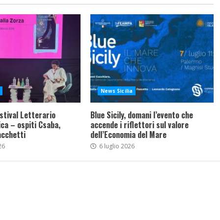
News Sicilia
stival Letterario
Blue Sicily, domani l’evento che
ca – ospiti Csaba,
accende i riflettori sul valore
acchetti
dell’Economia del Mare
26
6 luglio 2026