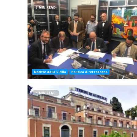
3 MIN READ
Notizie dalla Sicilia
Politica & retroscena
1 MIN READ