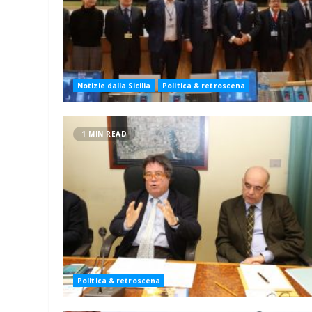
Notizie dalla Sicilia
Politica & retroscena
1 MIN READ
Politica & retroscena