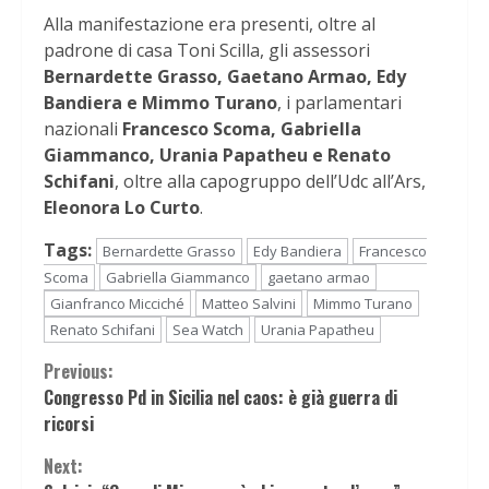
Alla manifestazione era presenti, oltre al
padrone di casa Toni Scilla, gli assessori
Bernardette Grasso, Gaetano Armao, Edy
Bandiera e Mimmo Turano
, i parlamentari
nazionali
Francesco Scoma, Gabriella
Giammanco, Urania Papatheu e Renato
Schifani
, oltre alla capogruppo dell’Udc all’Ars,
Eleonora Lo Curto
.
Tags:
Bernardette Grasso
Edy Bandiera
Francesco
Scoma
Gabriella Giammanco
gaetano armao
Gianfranco Micciché
Matteo Salvini
Mimmo Turano
Renato Schifani
Sea Watch
Urania Papatheu
Continue
Previous:
Congresso Pd in Sicilia nel caos: è già guerra di
Reading
ricorsi
Next: