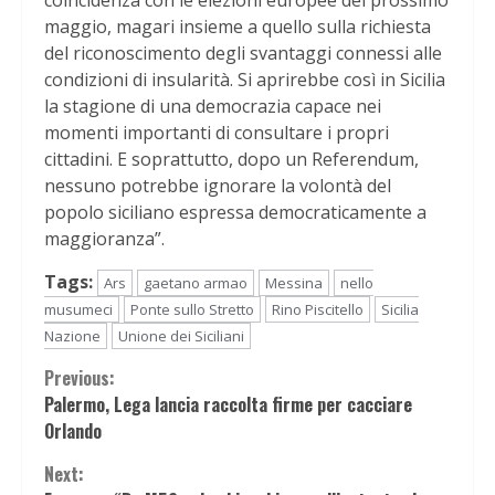
coincidenza con le elezioni europee del prossimo
maggio, magari insieme a quello sulla richiesta
del riconoscimento degli svantaggi connessi alle
condizioni di insularità. Si aprirebbe così in Sicilia
la stagione di una democrazia capace nei
momenti importanti di consultare i propri
cittadini. E soprattutto, dopo un Referendum,
nessuno potrebbe ignorare la volontà del
popolo siciliano espressa democraticamente a
maggioranza”.
Tags:
Ars
gaetano armao
Messina
nello
musumeci
Ponte sullo Stretto
Rino Piscitello
Sicilia
Nazione
Unione dei Siciliani
Continue
Previous:
Palermo, Lega lancia raccolta firme per cacciare
Reading
Orlando
Next: