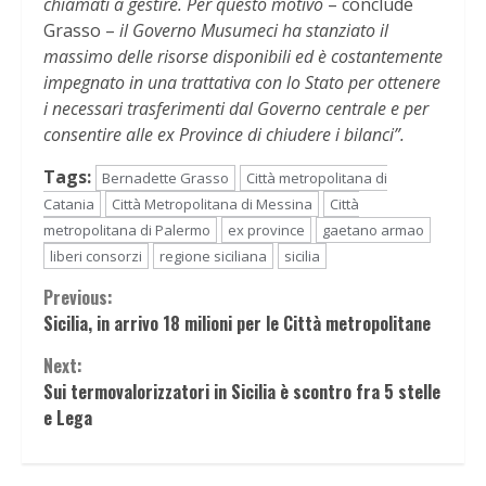
chiamati a gestire. Per questo motivo
– conclude
Grasso –
il Governo Musumeci ha stanziato il
massimo delle risorse disponibili ed è costantemente
impegnato in una trattativa con lo Stato per ottenere
i necessari trasferimenti dal Governo centrale e per
consentire alle ex Province di chiudere i bilanci”.
Tags:
Bernadette Grasso
Città metropolitana di
Catania
Città Metropolitana di Messina
Città
metropolitana di Palermo
ex province
gaetano armao
liberi consorzi
regione siciliana
sicilia
Continue
Previous:
Sicilia, in arrivo 18 milioni per le Città metropolitane
Reading
Next:
Sui termovalorizzatori in Sicilia è scontro fra 5 stelle
e Lega