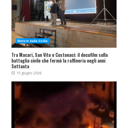
Notizie dalla Sicilia
Tra Macari, San Vito e Custonaci: il docufilm sulla
battaglia civile che fermò la raffineria negli anni
Settanta
15 giugno 2026